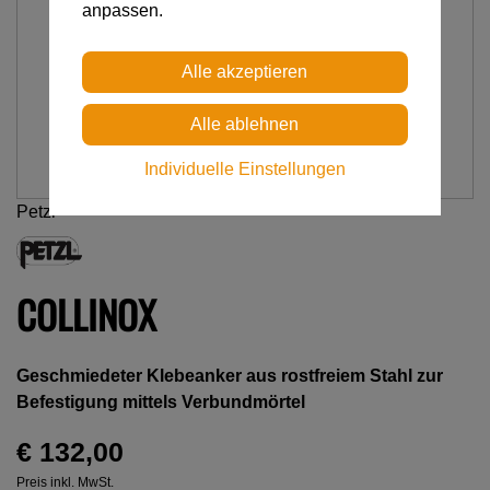
anpassen.
Individuelle Einstellungen
Petzl
COLLINOX
Geschmiedeter Klebeanker aus rostfreiem Stahl zur
Befestigung mittels Verbundmörtel
€ 132,00
Preis inkl. MwSt.