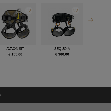
AVAO® SIT
SEQUOIA
SEQUOI
€ 155,00
€ 360,00
€ 390