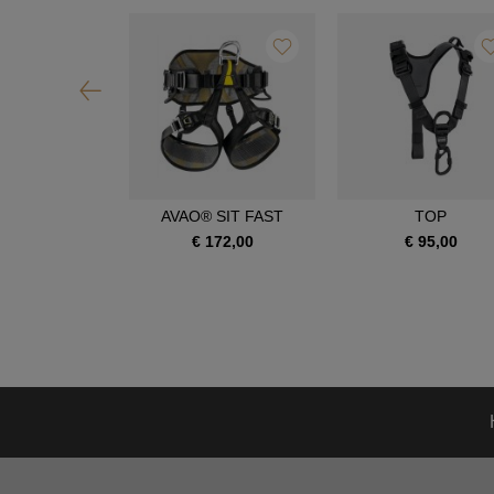
OIA SRT
AVAO® SIT FAST
TOP
390,00
€ 172,00
€ 95,00