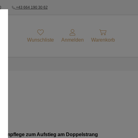
0
+43 664 190 30 62
Wunschliste
Anmelden
Warenkorb
e Baumpflege zum Aufstieg am Doppelstrang