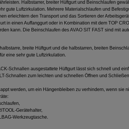
rleisten. Halbstarrer, breiter Hüftgurt und Beinschlaufen gewäh
sehr gute Luftzirkulation. Mehrere Materialschlaufen und Befes
rleichtern den Transport und das Sortieren der Arbeitsgeräte. 
rt in einen Auffanggurt oder in Kombination mit dem TOP CROLL
rden kann. Die Beinschlaufen des AVAO SIT FAST sind mit au
 halbstarre, breite Hüftgurt und die halbstarren, breiten Beinsc
ür eine sehr gute Luftzirkulation.
-Schnallen ausgestattete Hüftgurt lässt sich schnell und einf
LT-Schnallen zum leichten und schnellen Öffnen und Schließe
lappt werden, um ein Hängenbleiben zu verhindern, wenn sie ni
äte:
schlaufen,
RITOOL-Gerätehalter,
OOLBAG-Werkzeugtasche.