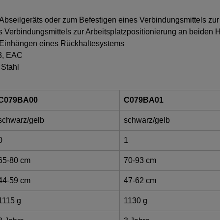
bseilgeräts oder zum Befestigen eines Verbindungsmittels zur 
s Verbindungsmittels zur Arbeitsplatzpositionierung an beiden 
m Einhängen eines Rückhaltesystems
13, EAC
 Stahl
C079BA00
C079BA01
schwarz/gelb
schwarz/gelb
0
1
65-80 cm
70-93 cm
44-59 cm
47-62 cm
1115 g
1130 g