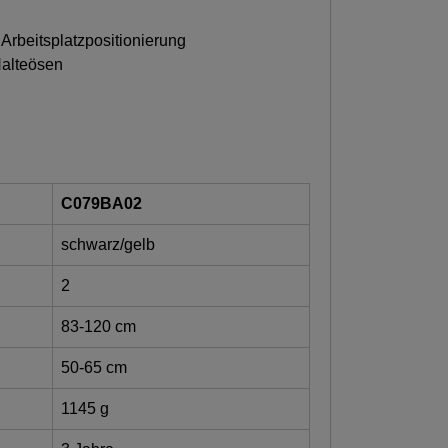
Arbeitsplatzpositionierung
Halteösen
C079BA02
schwarz/gelb
2
83-120 cm
50-65 cm
1145 g