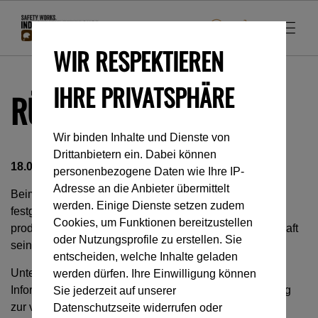
WIR RESPEKTIEREN
IHRE PRIVATSPHÄRE
RÜCKRUFAKTIONEN
Wir binden Inhalte und Dienste von
Drittanbietern ein. Dabei können
18.02.2016: Sicherheitshinweis COBRA-Schnallen:
personenbezogene Daten wie Ihre IP-
Adresse an die Anbieter übermittelt
Beim österreichischen Hersteller AustriAlpin wurde
werden. Einige Dienste setzen zudem
festgestellt, dass bei einen sehr geringen Anteil der
Cookies, um Funktionen bereitzustellen
produzierten COBRA-Schnallen die Vernietung fehlerhaft
oder Nutzungsprofile zu erstellen. Sie
sein könnte.
entscheiden, welche Inhalte geladen
Untenstehend finden Sie den Link zum
werden dürfen. Ihre Einwilligung können
Informationsschreiben und die entsprechende Anleitung
Sie jederzeit auf unserer
zur visuellen Prüfung.
Datenschutzseite widerrufen oder