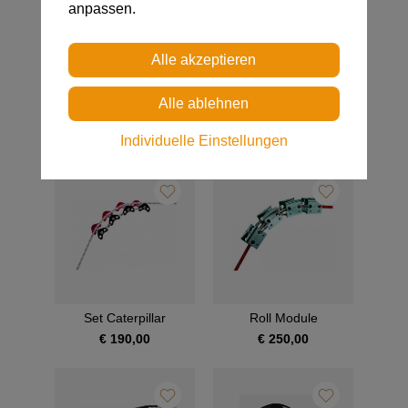
anpassen.
Segment 8mm
HSGM - HSG-0
Heissschneidegerät
€ 69,00
€ 155,00
Individuelle Einstellungen
Set Caterpillar
Roll Module
€ 190,00
€ 250,00