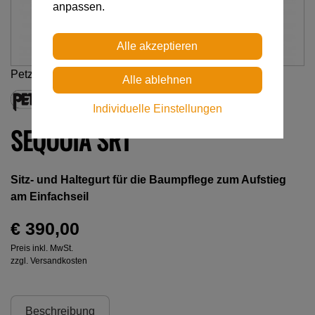
anpassen.
Petzl
Individuelle Einstellungen
SEQUOIA SRT
Sitz- und Haltegurt für die Baumpflege zum Aufstieg
am Einfachseil
€ 390,00
Preis inkl. MwSt.
zzgl. Versandkosten
Beschreibung