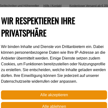
, Seiltechniker und Höhenretter
Hilfe / Kontakt
Kostenloser Versand ab € 35
WIR RESPEKTIEREN IHRE
PRIVATSPHÄRE
Wir binden Inhalte und Dienste von Drittanbietern ein. Dabei
Industrieklettern
Accessoires
können personenbezogene Daten wie Ihre IP-Adresse an die
Anbieter übermittelt werden. Einige Dienste setzen zudem
Cookies, um Funktionen bereitzustellen oder Nutzungsprofile
tungen
Permanent
AMPOULE COLLINOX 10 Stk.
zu erstellen. Sie entscheiden, welche Inhalte geladen werden
dürfen. Ihre Einwilligung können Sie jederzeit auf unserer
Datenschutzseite widerrufen oder anpassen.
Petzl
AMPOULE COLLI