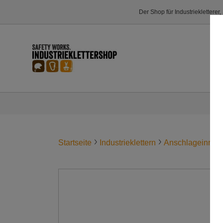
Der Shop für Industriekletterer
Startseite
Industrieklettern
Anschlageinrich