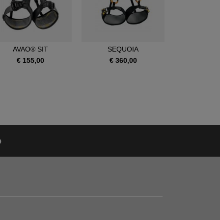
AVAO® SIT
SEQUOIA
SEQUOI
€ 155,00
€ 360,00
€ 390