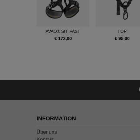
OIA SRT
AVAO® SIT FAST
TOP
390,00
€ 172,00
€ 95,00
INFORMATION
Über uns
Kontakt