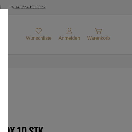
0
+43 664 190 30 62
Wunschliste
Anmelden
Warenkorb
NOX 10 STK.