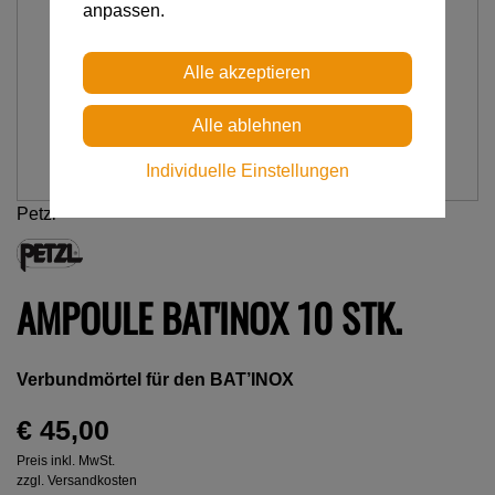
anpassen.
Individuelle Einstellungen
Petzl
AMPOULE BAT'INOX 10 STK.
Verbundmörtel für den BAT’INOX
€ 45,00
Preis inkl. MwSt.
zzgl. Versandkosten