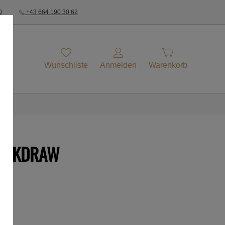
0
+43 664 190 30 62
Wunschliste
Anmelden
Warenkorb
UICKDRAW