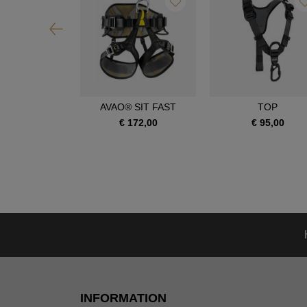
OIA SRT
AVAO® SIT FAST
TOP
390,00
€ 172,00
€ 95,00
INFORMATION