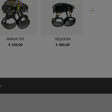
AVAO® SIT
SEQUOIA
SEQUOI
€ 155,00
€ 360,00
€ 390