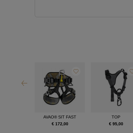
OIA SRT
AVAO® SIT FAST
TOP
390,00
€ 172,00
€ 95,00