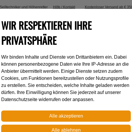
, Seiltechniker und Höhenretter
Hilfe / Kontakt
Kostenloser Versand ab € 35
WIR RESPEKTIEREN IHRE
PRIVATSPHÄRE
Wir binden Inhalte und Dienste von Drittanbietern ein. Dabei
Industrieklettern
Accessoires
können personenbezogene Daten wie Ihre IP-Adresse an die
Anbieter übermittelt werden. Einige Dienste setzen zudem
Cookies, um Funktionen bereitzustellen oder Nutzungsprofile
Petzl
zu erstellen. Sie entscheiden, welche Inhalte geladen werden
dürfen. Ihre Einwilligung können Sie jederzeit auf unserer
Datenschutzseite widerrufen oder anpassen.
VIZEN MESH
Komplettvisier für die Bau
VERTEX und STRATO