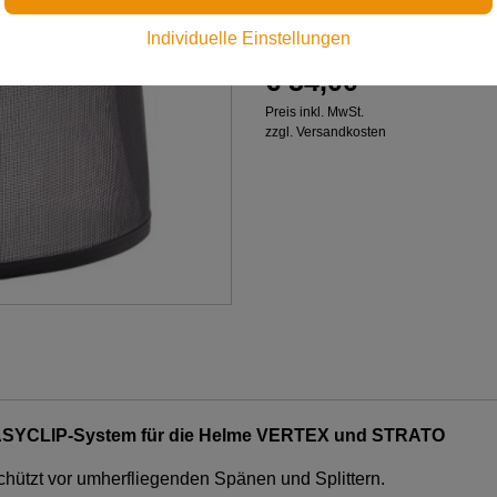
Version ab 2019
Individuelle Einstellungen
€ 54,00
Preis inkl. MwSt.
zzgl. Versandkosten
 EASYCLIP-System für die Helme VERTEX und STRATO
ützt vor umherfliegenden Spänen und Splittern.