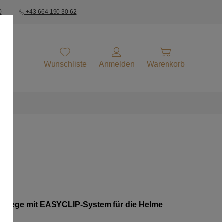
0
+43 664 190 30 62
Wunschliste
Anmelden
Warenkorb
mpflege mit EASYCLIP-System für die Helme