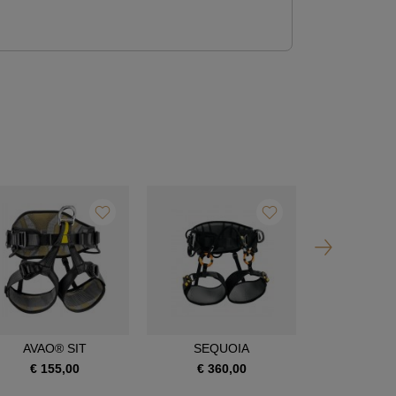
AVAO® SIT
SEQUOIA
SEQUOI
€ 155,00
€ 360,00
€ 390