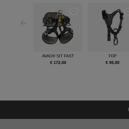
OIA SRT
AVAO® SIT FAST
TOP
390,00
€ 172,00
€ 95,00