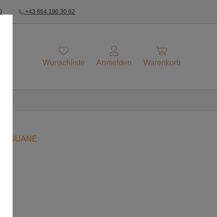
0
+43 664 190 30 62
Wunschliste
Anmelden
Warenkorb
IGUANE