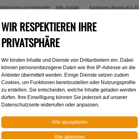
, Seiltechniker und Höhenretter
Hilfe / Kontakt
Kostenloser Versand ab € 35
WIR RESPEKTIEREN IHRE
PRIVATSPHÄRE
Wir binden Inhalte und Dienste von Drittanbietern ein. Dabei
Industrieklettern
Accessoires
können personenbezogene Daten wie Ihre IP-Adresse an die
Anbieter übermittelt werden. Einige Dienste setzen zudem
Cookies, um Funktionen bereitzustellen oder Nutzungsprofile
el und Falldämpfer
Verbindungsmittel für die Helikopterrettung
zu erstellen. Sie entscheiden, welche Inhalte geladen werden
dürfen. Ihre Einwilligung können Sie jederzeit auf unserer
Datenschutzseite widerrufen oder anpassen.
Petzl
IGUANE