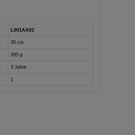
L001AA01
35 cm
395 g
3 Jahre
1