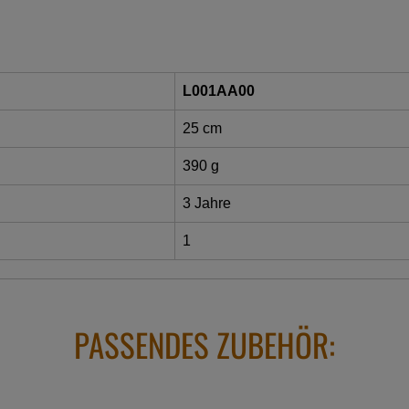
L001AA00
25 cm
390 g
3 Jahre
1
PASSENDES ZUBEHÖR: