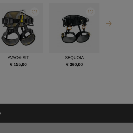
AVAO® SIT
SEQUOIA
SEQUOI
€ 155,00
€ 360,00
€ 390