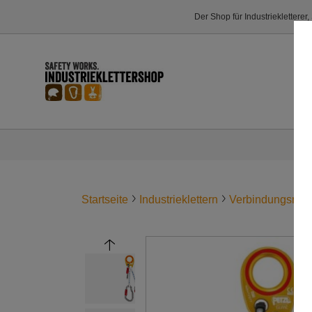
Der Shop für Industriekletterer
Startseite
Industrieklettern
Verbindungsmitt