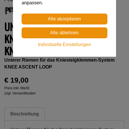
anpassen.
UNTERER RIEMEN FÜR DAS
KNIESTEIGKLEMMEN-SYSTEM
Individuelle Einstellungen
KNEE ASCENT LOOP
Unterer Riemen für das Kniesteigklemmen-System
KNEE ASCENT LOOP
€ 19,00
Preis inkl. MwSt.
zzgl. Versandkosten
Beschreibung