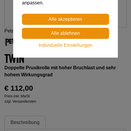
anpassen.
Petzl
Individuelle Einstellungen
TWIN
Doppelte Prusikrolle mit hoher Bruchlast und sehr
hohem Wirkungsgrad
€ 112,00
Preis inkl. MwSt.
zzgl. Versandkosten
Beschreibung