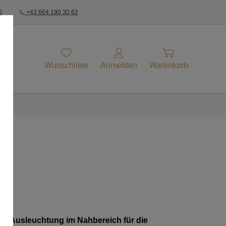
0
+43 664 190 30 62
Wunschliste
Anmelden
Warenkorb
ur Ausleuchtung im Nahbereich für die