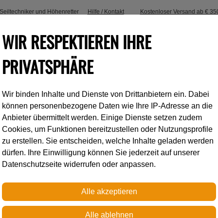
, Seiltechniker und Höhenretter
Hilfe / Kontakt
Kostenloser Versand ab € 35
WIR RESPEKTIEREN IHRE
PRIVATSPHÄRE
Wir binden Inhalte und Dienste von Drittanbietern ein. Dabei
Industrieklettern
Accessoires
können personenbezogene Daten wie Ihre IP-Adresse an die
Anbieter übermittelt werden. Einige Dienste setzen zudem
Cookies, um Funktionen bereitzustellen oder Nutzungsprofile
Petzl
zu erstellen. Sie entscheiden, welche Inhalte geladen werden
dürfen. Ihre Einwilligung können Sie jederzeit auf unserer
Datenschutzseite widerrufen oder anpassen.
TIKKA PRO
Ultrakompakte Stirnlampe z