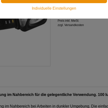
gelegentliche Verwendung.
Individuelle Einstellungen
€ 35,00
Preis inkl. MwSt.
zzgl. Versandkosten
ung im Nahbereich für die gelegentliche Verwendung. 100 
ung im Nahbereich bei Arbeiten in dunkler Umgebung. Die ein