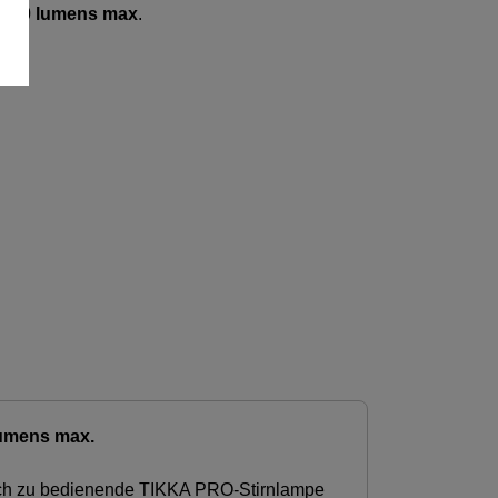
 100 lumens max
.
lumens max.
fach zu bedienende TIKKA PRO-Stirnlampe