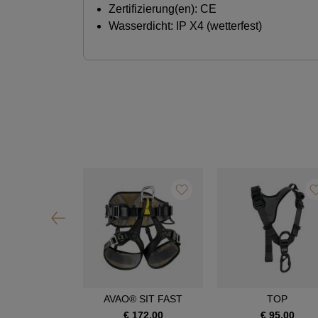
Zertifizierung(en): CE
Wasserdicht: IP X4 (wetterfest)
OIA SRT
AVAO® SIT FAST
TOP
390,00
€ 172,00
€ 95,00