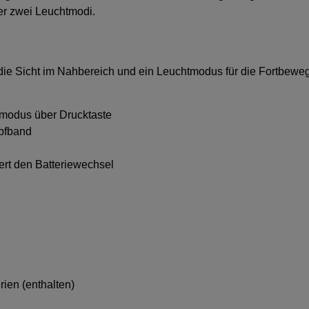
er zwei Leuchtmodi.
die Sicht im Nahbereich und ein Leuchtmodus für die Fortbeweg
tmodus über Drucktaste
pfband
tert den Batteriewechsel
ien (enthalten)