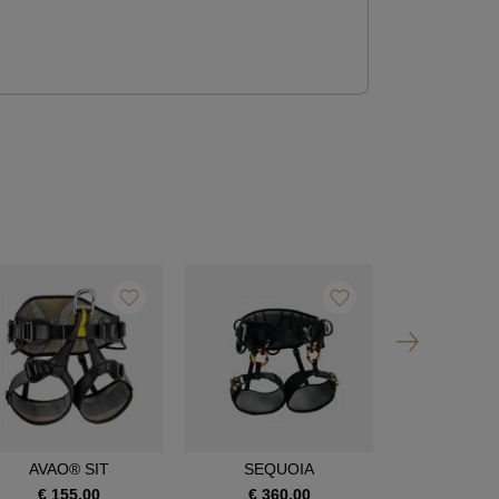
AVAO® SIT
SEQUOIA
SEQUOI
€ 155,00
€ 360,00
€ 390