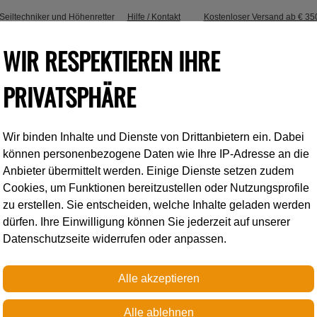
, Seiltechniker und Höhenretter
Hilfe / Kontakt
Kostenloser Versand ab € 35
WIR RESPEKTIEREN IHRE
PRIVATSPHÄRE
Wir binden Inhalte und Dienste von Drittanbietern ein. Dabei
Industrieklettern
Accessoires
können personenbezogene Daten wie Ihre IP-Adresse an die
Anbieter übermittelt werden. Einige Dienste setzen zudem
Cookies, um Funktionen bereitzustellen oder Nutzungsprofile
Petzl
zu erstellen. Sie entscheiden, welche Inhalte geladen werden
dürfen. Ihre Einwilligung können Sie jederzeit auf unserer
Datenschutzseite widerrufen oder anpassen.
PETZL EINSTEIG
PSA Set für Einsteiger