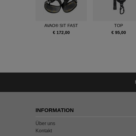
OIA SRT
AVAO® SIT FAST
TOP
390,00
€ 172,00
€ 95,00
INFORMATION
Über uns
Kontakt