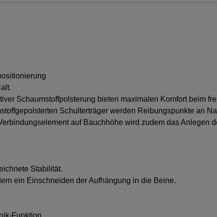
positionierung
alt.
ktiver Schaumstoffpolsterung bieten maximalen Komfort beim fr
toffgepolsterten Schulterträger werden Reibungspunkte an Nac
Verbindungselement auf Bauchhöhe wird zudem das Anlegen des 
ichnete Stabilität.
dern ein Einschneiden der Aufhängung in die Beine.
nik-Funktion