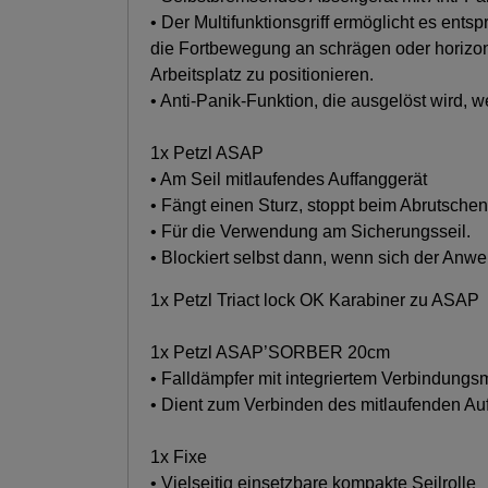
• Der Multifunktionsgriff ermöglicht es ents
die Fortbewegung an schrägen oder horizont
Arbeitsplatz zu positionieren.
• Anti-Panik-Funktion, die ausgelöst wird, 
1x Petzl ASAP
• Am Seil mitlaufendes Auffanggerät
• Fängt einen Sturz, stoppt beim Abrutschen 
• Für die Verwendung am Sicherungsseil.
• Blockiert selbst dann, wenn sich der Anwe
1x Petzl Triact lock OK Karabiner zu ASAP
1x Petzl ASAP’SORBER 20cm
• Falldämpfer mit integriertem Verbindungsm
• Dient zum Verbinden des mitlaufenden Au
1x Fixe
• Vielseitig einsetzbare kompakte Seilrolle