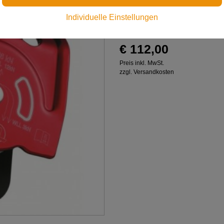
Doppelte Prusikrolle mit h
Individuelle Einstellungen
Wirkungsgrad
€ 112,00
Preis inkl. MwSt.
zzgl. Versandkosten