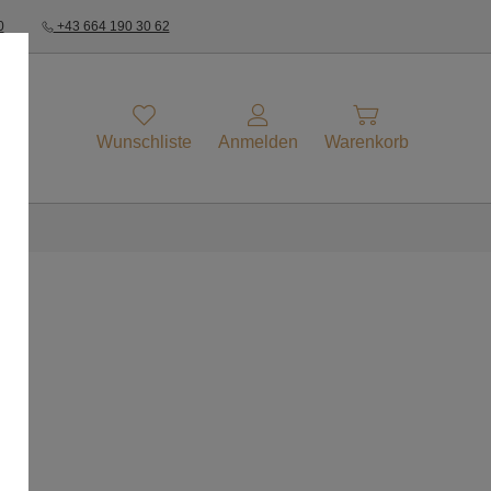
0
+43 664 190 30 62
Wunschliste
Anmelden
Warenkorb