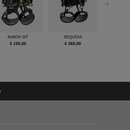
AVAO® SIT
SEQUOIA
SEQUOI
€ 155,00
€ 360,00
€ 390