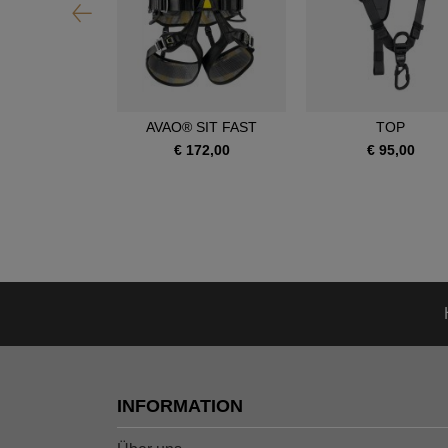
OIA SRT
AVAO® SIT FAST
TOP
390,00
€ 172,00
€ 95,00
INFORMATION