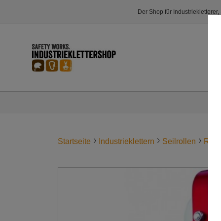
Der Shop für Industriekletterer
Startseite
Industrieklettern
Seilrollen
ROL