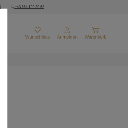
0
+43 664 190 30 62
Wunschliste
Anmelden
Warenkorb