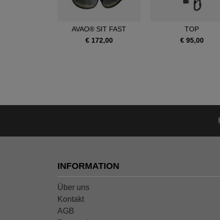
OIA SRT
AVAO® SIT FAST
TOP
390,00
€ 172,00
€ 95,00
INFORMATION
Über uns
Kontakt
AGB