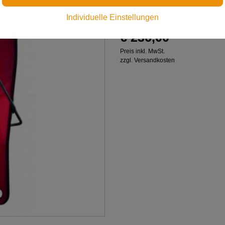
Transportrolle für Drahtseil
Individuelle Einstellungen
€ 236,00
Preis inkl. MwSt.
zzgl. Versandkosten