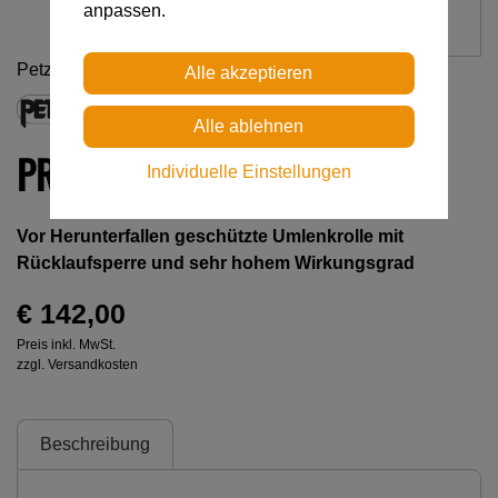
anpassen.
Petzl
PRO TRAXION
Individuelle Einstellungen
Vor Herunterfallen geschützte Umlenkrolle mit
Rücklaufsperre und sehr hohem Wirkungsgrad
€ 142,00
Preis inkl. MwSt.
zzgl. Versandkosten
Beschreibung