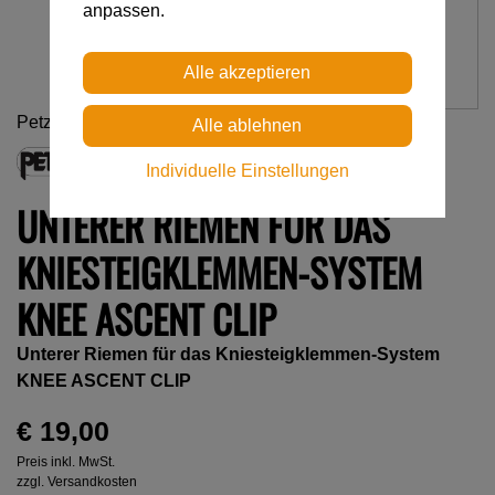
anpassen.
Petzl
Individuelle Einstellungen
UNTERER RIEMEN FÜR DAS
KNIESTEIGKLEMMEN-SYSTEM
KNEE ASCENT CLIP
Unterer Riemen für das Kniesteigklemmen-System
KNEE ASCENT CLIP
€ 19,00
Preis inkl. MwSt.
zzgl. Versandkosten