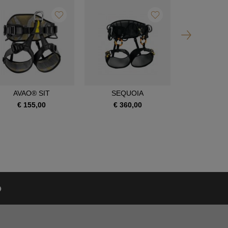
AVAO® SIT
SEQUOIA
SEQUOI
€ 155,00
€ 360,00
€ 390