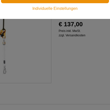
Kniesteigklemmen-System m
Individuelle Einstellungen
um den Aufstieg des Baumpf
€ 137,00
Preis inkl. MwSt.
zzgl. Versandkosten