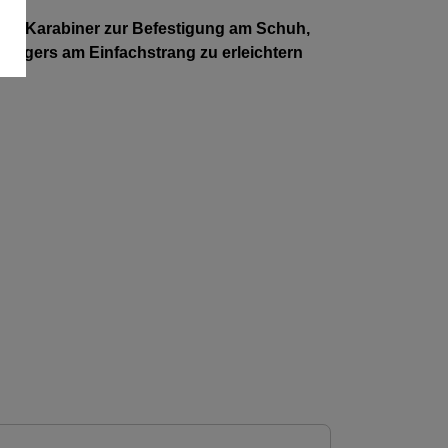
it Karabiner zur Befestigung am Schuh,
legers am Einfachstrang zu erleichtern