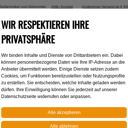
, Seiltechniker und Höhenretter
Hilfe / Kontakt
Kostenloser Versand ab € 35
WIR RESPEKTIEREN IHRE
PRIVATSPHÄRE
Wir binden Inhalte und Dienste von Drittanbietern ein. Dabei
Industrieklettern
Accessoires
können personenbezogene Daten wie Ihre IP-Adresse an die
Anbieter übermittelt werden. Einige Dienste setzen zudem
Cookies, um Funktionen bereitzustellen oder Nutzungsprofile
nee Ascent Clip
zu erstellen. Sie entscheiden, welche Inhalte geladen werden
dürfen. Ihre Einwilligung können Sie jederzeit auf unserer
Datenschutzseite widerrufen oder anpassen.
Petzl
KNEE ASCENT CL