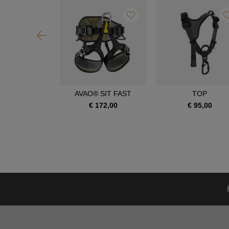
OIA SRT
AVAO® SIT FAST
TOP
390,00
€ 172,00
€ 95,00