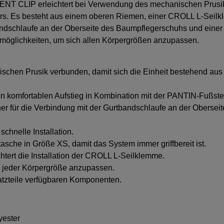
NT CLIP erleichtert bei Verwendung des mechanischen Pru
ers. Es besteht aus einem oberen Riemen, einer CROLL L-Seil
tbandschlaufe an der Oberseite des Baumpflegerschuhs und ei
lmöglichkeiten, um sich allen Körpergrößen anzupassen.
:
ischen Prusik verbunden, damit sich die Einheit bestehend 
en komfortablen Aufstieg in Kombination mit der PANTIN-Fußste
ner für die Verbindung mit der Gurtbandschlaufe an der Oberse
schnelle Installation.
sche in Größe XS, damit das System immer griffbereit ist.
chtert die Installation der CROLL L-Seilklemme.
ch jeder Körpergröße anzupassen.
atzteile verfügbaren Komponenten.
yester