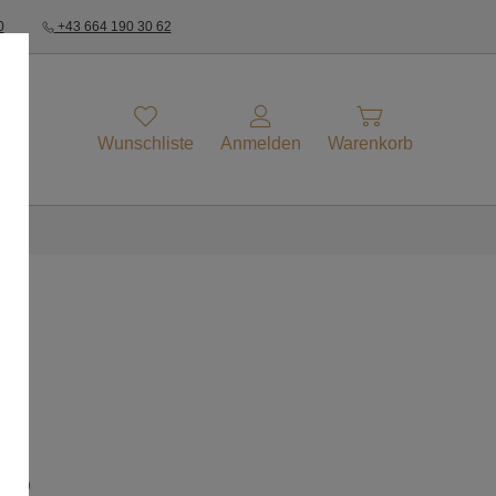
0
+43 664 190 30 62
Wunschliste
Anmelden
Warenkorb
IP