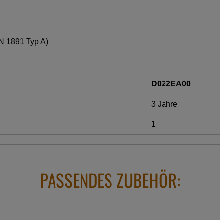
EN 1891 Typ A)
D022EA00
3 Jahre
1
PASSENDES ZUBEHÖR: