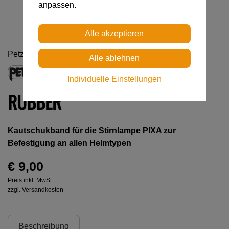
anpassen.
Petzl
Individuelle Einstellungen
RUBBER
Kautschukband für die Stirnlampe PIXA zur
Befestigung an allen Helmtypen
€ 9,00
Preis inkl. MwSt.
zzgl. Versandkosten
Beschreibung