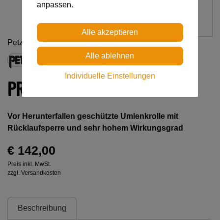
anpassen.
Petzl
Individuelle Einstellungen
PRO TRAXION
Vor Herunterfallen geschützte Umlenkrolle mit
Rücklaufsperre und sehr hohem Wirkungsgrad
€ 142,00
Preis inkl. MwSt.
zzgl. Versandkosten
Beschreibung