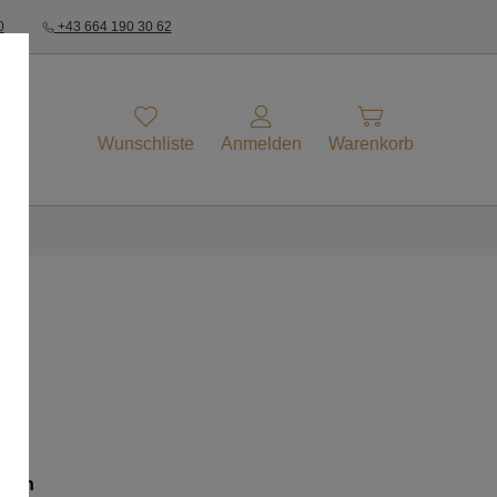
0
+43 664 190 30 62
Wunschliste
Anmelden
Warenkorb
ollen