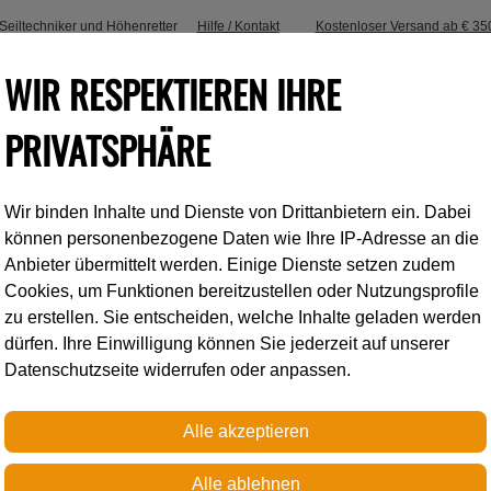
, Seiltechniker und Höhenretter
Hilfe / Kontakt
Kostenloser Versand ab € 35
WIR RESPEKTIEREN IHRE
PRIVATSPHÄRE
Wir binden Inhalte und Dienste von Drittanbietern ein. Dabei
Industrieklettern
Accessoires
können personenbezogene Daten wie Ihre IP-Adresse an die
Anbieter übermittelt werden. Einige Dienste setzen zudem
Cookies, um Funktionen bereitzustellen oder Nutzungsprofile
Petzl
zu erstellen. Sie entscheiden, welche Inhalte geladen werden
dürfen. Ihre Einwilligung können Sie jederzeit auf unserer
Datenschutzseite widerrufen oder anpassen.
ROLL MODULE
Modularer Seilschutz mit R