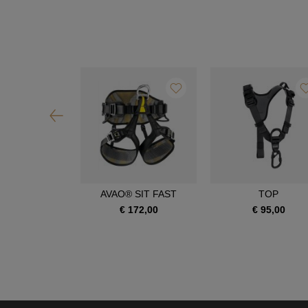
OIA SRT
AVAO® SIT FAST
TOP
390,00
€ 172,00
€ 95,00