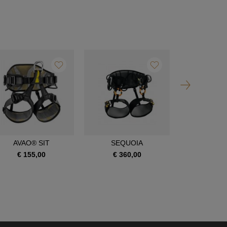
AVAO® SIT
SEQUOIA
SEQUOI
€ 155,00
€ 360,00
€ 390