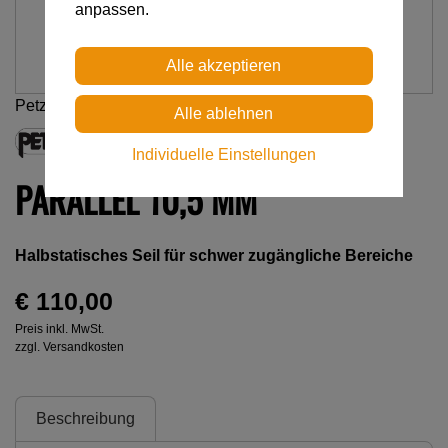
anpassen.
Petzl
Individuelle Einstellungen
PARALLEL 10,5 MM
Halbstatisches Seil für schwer zugängliche Bereiche
€ 110,00
Preis inkl. MwSt.
zzgl. Versandkosten
Beschreibung