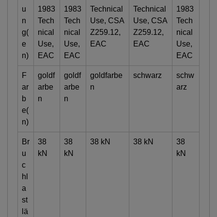
u
1983
1983
Technical
Technical
1983
n
Tech
Tech
Use, CSA
Use, CSA
Tech
g(
nical
nical
Z259.12,
Z259.12,
nical
e
Use,
Use,
EAC
EAC
Use,
n)
EAC
EAC
EAC
F
goldf
goldf
goldfarbe
schwarz
schw
ar
arbe
arbe
n
arz
b
n
n
e(
n)
Br
38
38
38 kN
38 kN
38
u
kN
kN
kN
c
hl
a
st
lä