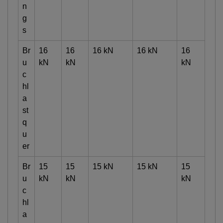
n
g
s
Br
16
16
16 kN
16 kN
16
u
kN
kN
kN
c
hl
a
st
q
u
er
Br
15
15
15 kN
15 kN
15
u
kN
kN
kN
c
hl
a