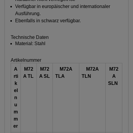
Verfügbar in europäischer und internationaler
Ausführung.
Ebenfalls in schwarz verfügbar.
Technische Daten
Material: Stahl
Artikelnummer
A
M72
M72
M72A
M72A
M72
rti
A TL
A SL
TLA
TLN
A
k
SLN
el
n
u
m
m
er