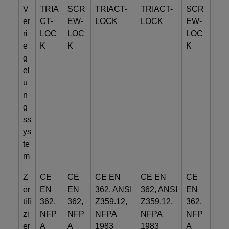
V
TRIA
SCR
TRIACT-
TRIACT-
SCR
er
CT-
EW-
LOCK
LOCK
EW-
ri
LOC
LOC
LOC
e
K
K
K
g
el
u
n
g
ss
ys
te
m
Z
CE
CE
CE EN
CE EN
CE
er
EN
EN
362, ANSI
362, ANSI
EN
tifi
362,
362,
Z359.12,
Z359.12,
362,
zi
NFP
NFP
NFPA
NFPA
NFP
er
A
A
1983
1983
A