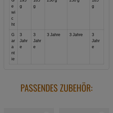
G
195
185
230 g
230 g
185
e
g
g
g
wi
c
ht
G
3
3
3 Jahre
3 Jahre
3
ar
Jahr
Jahr
Jahr
a
e
e
e
nt
ie
PASSENDES ZUBEHÖR: