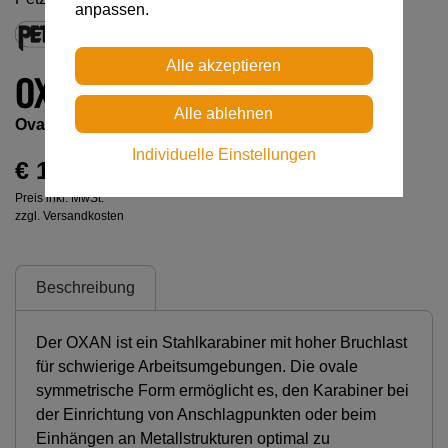
anpassen.
OXAN
Ovaler Stahlkarabiner mit hoher Bruchlast
Individuelle Einstellungen
€ 11,00
Preis inkl. MwSt.
zzgl. Versandkosten
Beschreibung
Der OXAN ist ein Stahlkarabiner mit hoher Bruchlast
für schwierige Arbeitsumgebungen. Die ovale
symmetrische Form ermöglicht es, den Karabiner bei
der Einrichtung von Anschlagpunkten oder beim
Einhängen an Metallstrukturen optimal zu