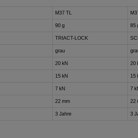
M37 TL
M3
90 g
85 
TRIACT-LOCK
SC
grau
gra
20 kN
20
15 kN
15
7 kN
7 k
22 mm
22
3 Jahre
3 J