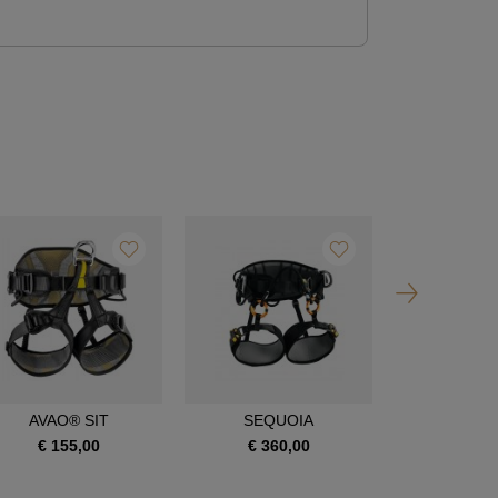
AVAO® SIT
SEQUOIA
SEQUOI
€ 155,00
€ 360,00
€ 390