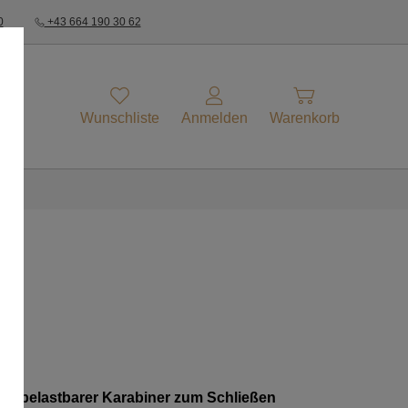
0
+43 664 190 30 62
Wunschliste
Anmelden
Warenkorb
gen belastbarer Karabiner zum Schließen