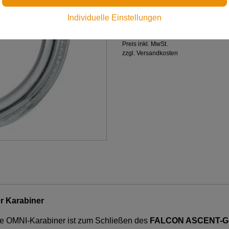
der Gurte NEWTON und F
Individuelle Einstellungen
€ 26,00
Preis inkl. MwSt.
zzgl. Versandkosten
er Karabiner
are OMNI-Karabiner ist zum Schließen des
FALCON ASCENT-Gu