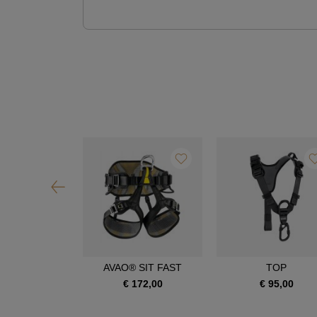
OIA SRT
AVAO® SIT FAST
TOP
390,00
€ 172,00
€ 95,00