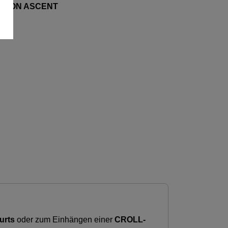
ALCON ASCENT
rts
oder zum Einhängen einer
CROLL-