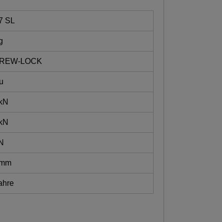
7 SL
g
REW-LOCK
u
 kN
 kN
N
 mm
ahre