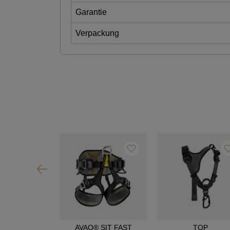
Garantie
Verpackung
OIA SRT
AVAO® SIT FAST
TOP