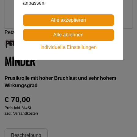
anpassen.
Petzl
Individuelle Einstellungen
MINDER
Prusikrolle mit hoher Bruchlast und sehr hohem
Wirkungsgrad
€ 70,00
Preis inkl. MwSt.
zzgl. Versandkosten
Beschreibung