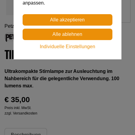
anpassen.
Petzl
Individuelle Einstellungen
TIKKA PRO
Ultrakompakte Stirnlampe zur Ausleuchtung im
Nahbereich für die gelegentliche Verwendung. 100
lumens max
.
€ 35,00
Preis inkl. MwSt.
zzgl. Versandkosten
Beschreibung