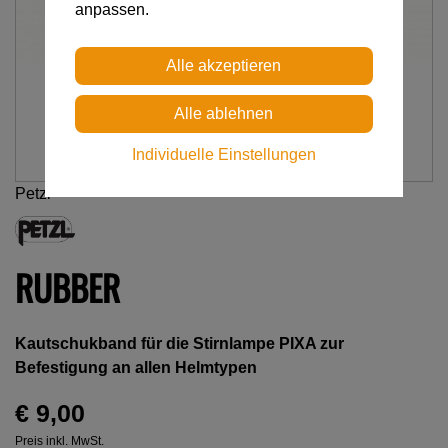
anpassen.
Individuelle Einstellungen
Petzl
RUBBER
Kautschukband für die Stirnlampe PIXA zur
Befestigung an allen Helmtypen
€ 9,00
Preis inkl. MwSt.