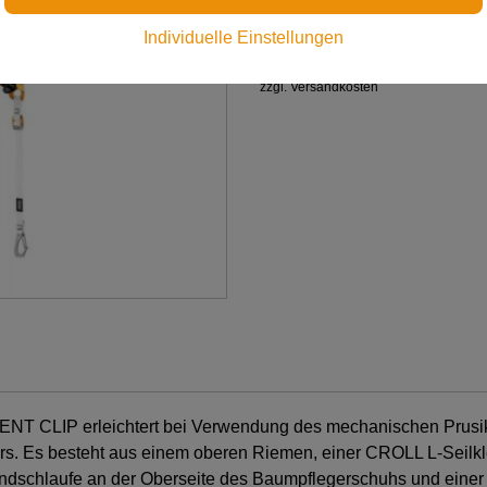
€ 137,00
Individuelle Einstellungen
Preis inkl. MwSt.
zzgl. Versandkosten
NT CLIP erleichtert bei Verwendung des mechanischen Pru
ers. Es besteht aus einem oberen Riemen, einer CROLL L-Seil
tbandschlaufe an der Oberseite des Baumpflegerschuhs und ei