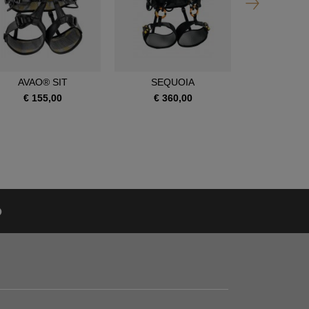
AVAO® SIT
SEQUOIA
SEQUOI
€ 155,00
€ 360,00
€ 390