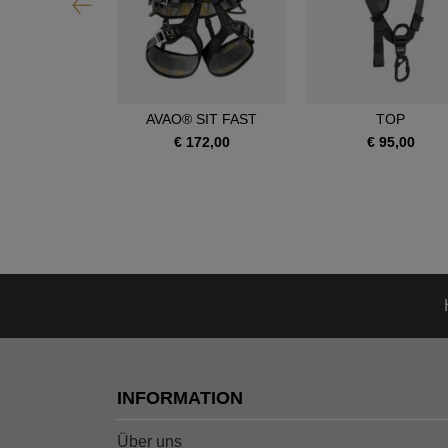
OIA SRT
AVAO® SIT FAST
TOP
390,00
€ 172,00
€ 95,00
INFORMATION
Über uns