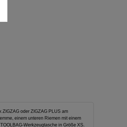
sik ZIGZAG oder ZIGZAG PLUS am
klemme, einem unteren Riemen mit einem
ner TOOLBAG-Werkzeugtasche in Größe XS.