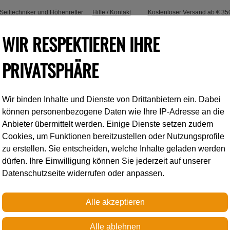
, Seiltechniker und Höhenretter
Hilfe / Kontakt
Kostenloser Versand ab € 35
WIR RESPEKTIEREN IHRE
PRIVATSPHÄRE
Wir binden Inhalte und Dienste von Drittanbietern ein. Dabei
Industrieklettern
Accessoires
können personenbezogene Daten wie Ihre IP-Adresse an die
Anbieter übermittelt werden. Einige Dienste setzen zudem
Cookies, um Funktionen bereitzustellen oder Nutzungsprofile
Petzl
zu erstellen. Sie entscheiden, welche Inhalte geladen werden
dürfen. Ihre Einwilligung können Sie jederzeit auf unserer
Datenschutzseite widerrufen oder anpassen.
KNEE ASCENT CL
Kniesteigklemmen-System m
um den Aufstieg des Baumpf