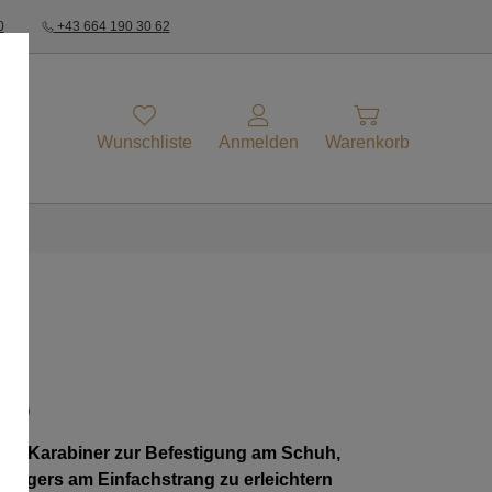
0
+43 664 190 30 62
Wunschliste
Anmelden
Warenkorb
IP
it Karabiner zur Befestigung am Schuh,
legers am Einfachstrang zu erleichtern