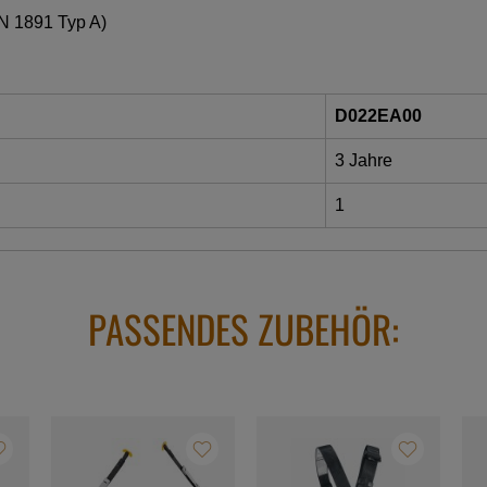
EN 1891 Typ A)
D022EA00
3 Jahre
1
PASSENDES ZUBEHÖR: