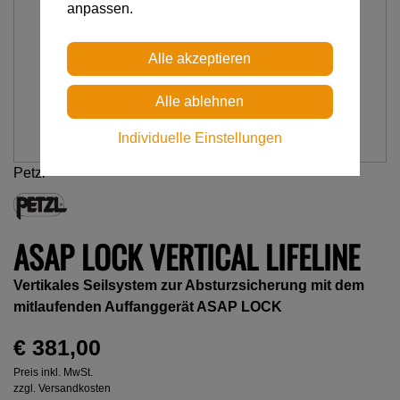
anpassen.
Individuelle Einstellungen
Petzl
ASAP LOCK VERTICAL LIFELINE
Vertikales Seilsystem zur Absturzsicherung mit dem
mitlaufenden Auffanggerät ASAP LOCK
€ 381,00
Preis inkl. MwSt.
zzgl. Versandkosten