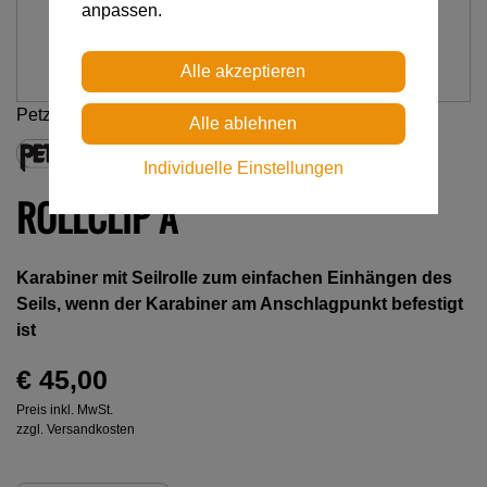
anpassen.
Petzl
Individuelle Einstellungen
ROLLCLIP A
Karabiner mit Seilrolle zum einfachen Einhängen des
Seils, wenn der Karabiner am Anschlagpunkt befestigt
ist
€ 45,00
Preis inkl. MwSt.
zzgl. Versandkosten