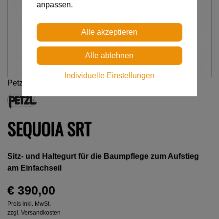
anpassen.
Individuelle Einstellungen
Petzl
SEQUOIA SRT
Sitz- und Haltegurt für die Baumpflege zum Aufstieg
am Einfachseil
€ 390,00
Preis inkl. MwSt.
zzgl. Versandkosten