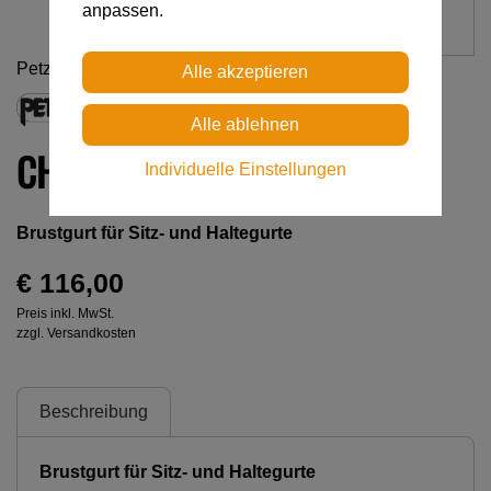
anpassen.
Petzl
CHEST'AIR
Individuelle Einstellungen
Brustgurt für Sitz- und Haltegurte
€ 116,00
Preis inkl. MwSt.
zzgl. Versandkosten
Beschreibung
Brustgurt für Sitz- und Haltegurte