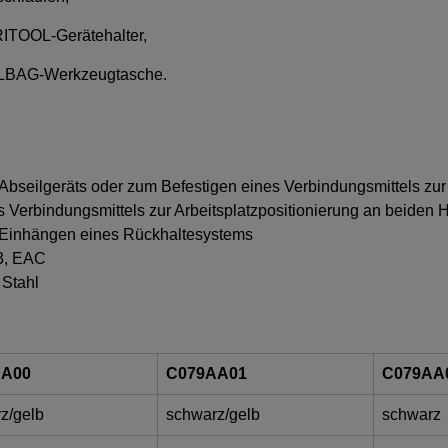
RITOOL-Gerätehalter,
OOLBAG-Werkzeugtasche.
bseilgeräts oder zum Befestigen eines Verbindungsmittels zur 
s Verbindungsmittels zur Arbeitsplatzpositionierung an beiden 
m Einhängen eines Rückhaltesystems
13, EAC
 Stahl
AA00
C079AA01
C079AA
z/gelb
schwarz/gelb
schwarz