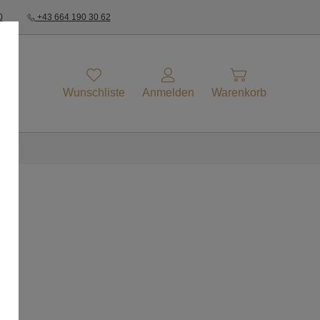
0
+43 664 190 30 62
Wunschliste
Anmelden
Warenkorb