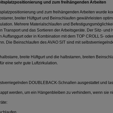
beitsplatzpositionierung und zum freihängenden Arbeiten
tsplatzpositionierung und zum freihängenden Arbeiten wurde ko
bstarrer, breiter Hüftgurt und Beinschlaufen gewährleisten optim
zirkulation. Mehrere Materialschlaufen und Befestigungsmöglich
nsport und das Sortieren der Arbeitsgeräte. Der Sitz- und Halt
n Auffanggurt oder in Kombination mit dem TOP CROLL S- oder L
n. Die Beinschlaufen des AVAO SIT sind mit selbstverriegelnd
 halbstarre, breite Hüftgurt und die halbstarren, breiten Beinsc
ür eine sehr gute Luftzirkulation.
lbstverriegelnden DOUBLEBACK-Schnallen ausgestattet und lasse
lappt werden, um ein Hängenbleiben zu verhindern, wenn sie ni
äte:
schlaufen,