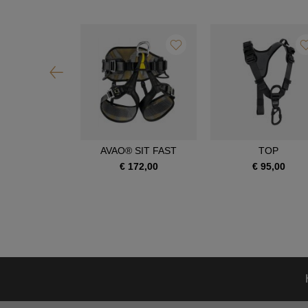
OIA SRT
AVAO® SIT FAST
TOP
390,00
€ 172,00
€ 95,00