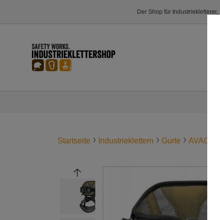
Der Shop für Industriekletterer
Startseite
Industrieklettern
Gurte
AVAO® 