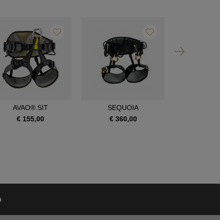
AVAO® SIT
SEQUOIA
SEQUOI
€ 155,00
€ 360,00
€ 390