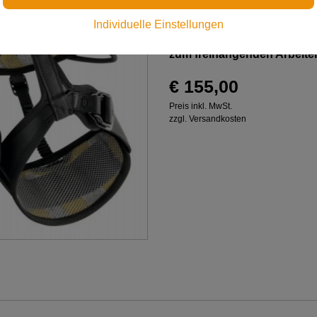
Individuelle Einstellungen
Komfortabler Sitz- und Halt
zum freihängenden Arbeite
€ 155,00
Preis inkl. MwSt.
zzgl. Versandkosten