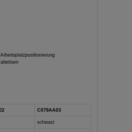
Arbeitsplatzpositionierung
Halteösen
02
C079AA03
schwarz