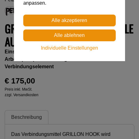
anpassen.
GRILLON HOOK INTERNATIONALE
AUSF.
Individuelle Einstellungen
Einstellbares Verbindungsmittel zur
Arbeitsplatzpositionierung mit HOOK-
Verbindungselement
€ 175,00
Preis inkl. MwSt.
zzgl. Versandkosten
Beschreibung
Das Verbindungsmittel GRILLON HOOK wird