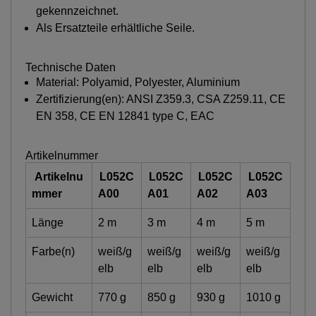
gekennzeichnet.
Als Ersatzteile erhältliche Seile.
Technische Daten
Material: Polyamid, Polyester, Aluminium
Zertifizierung(en): ANSI Z359.3, CSA Z259.11, CE
EN 358, CE EN 12841 type C, EAC
Artikelnummer
Artikelnu
L052C
L052C
L052C
L052C
mmer
A00
A01
A02
A03
Länge
2 m
3 m
4 m
5 m
Farbe(n)
weiß/g
weiß/g
weiß/g
weiß/g
elb
elb
elb
elb
Gewicht
770 g
850 g
930 g
1010 g