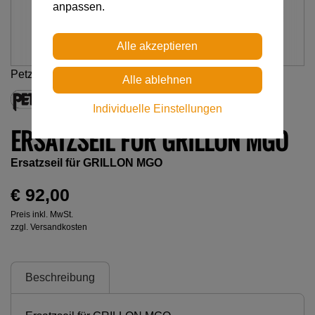
anpassen.
Petzl
Individuelle Einstellungen
ERSATZSEIL FÜR GRILLON MGO
Ersatzseil für GRILLON MGO
€ 92,00
Preis inkl. MwSt.
zzgl. Versandkosten
Beschreibung