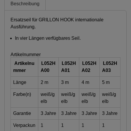
Beschreibung
Ersatzseil für GRILLON HOOK internationale
Ausführung.
In vier Längen verfügbares Seil.
Artikelnummer
Artikelnu
L052H
L052H
L052H
L052H
mmer
A00
A01
A02
A03
Länge
2 m
3 m
4 m
5 m
Farbe(n)
weiß/g
weiß/g
weiß/g
weiß/g
elb
elb
elb
elb
Garantie
3 Jahre
3 Jahre
3 Jahre
3 Jahre
Verpackun
1
1
1
1