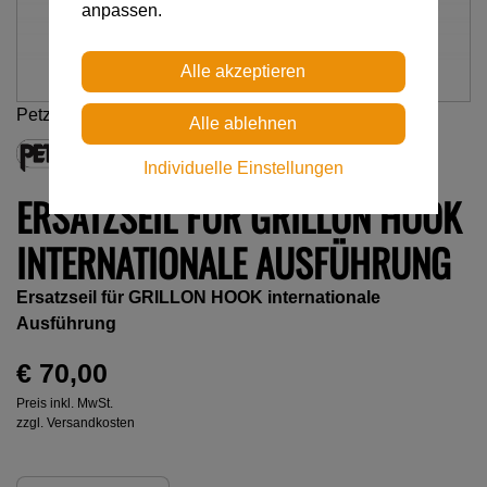
anpassen.
Petzl
Individuelle Einstellungen
ERSATZSEIL FÜR GRILLON HOOK
INTERNATIONALE AUSFÜHRUNG
Ersatzseil für GRILLON HOOK internationale
Ausführung
€ 70,00
Preis inkl. MwSt.
zzgl. Versandkosten