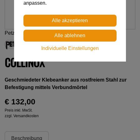
anpassen.
Petzl
Individuelle Einstellungen
COLLINOX
Geschmiedeter Klebeanker aus rostfreiem Stahl zur
Befestigung mittels Verbundmörtel
€ 132,00
Preis inkl. MwSt.
zzgl. Versandkosten
Beschreibung