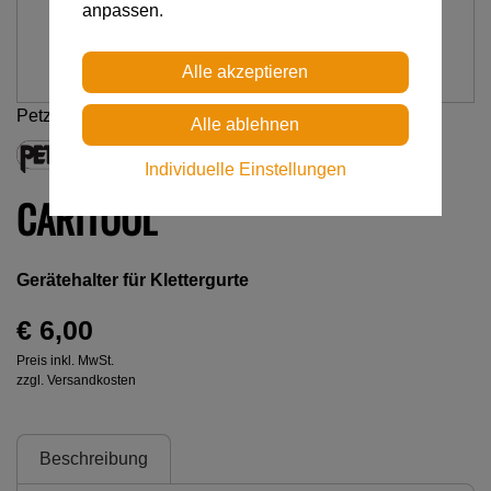
anpassen.
Petzl
Individuelle Einstellungen
CARITOOL
Gerätehalter für Klettergurte
€ 6,00
Preis inkl. MwSt.
zzgl. Versandkosten
Beschreibung