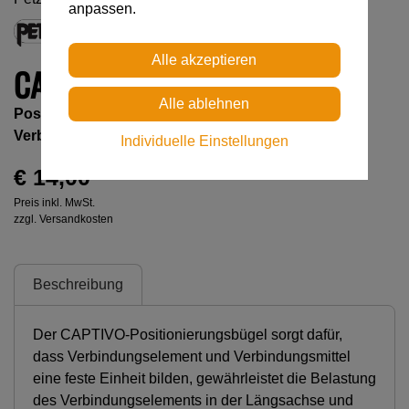
anpassen.
CAPTIVO (10ER PACK )
Positionierungsbügel für VERTIGO TWIST-LOCK-
Verbindungselement (10er-Pack)
Individuelle Einstellungen
€ 14,00
Preis inkl. MwSt.
zzgl. Versandkosten
Beschreibung
Der CAPTIVO-Positionierungsbügel sorgt dafür,
dass Verbindungselement und Verbindungsmittel
eine feste Einheit bilden, gewährleistet die Belastung
des Verbindungselements in der Längsachse und