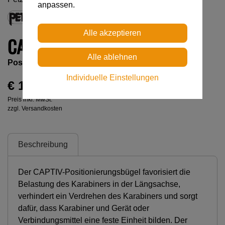
anpassen.
CAPTIV (10ER PACK)
Positionierungsbügel für Karabiner (10er-Pack)
Individuelle Einstellungen
€ 16,00
Preis inkl. MwSt.
zzgl. Versandkosten
Beschreibung
Der CAPTIV-Positionierungsbügel favorisiert die
Belastung des Karabiners in der Längsachse,
verhindert ein Verdrehen des Karabiners und sorgt
dafür, dass Karabiner und Gerät oder
Verbindungsmittel eine feste Einheit bilden. Der