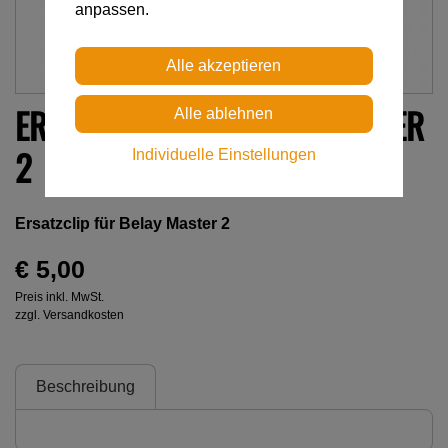
anpassen.
ERSATZCLIP FÜR BELAY MASTER
2
Individuelle Einstellungen
Ersatzclip für Belay Master 2
€ 5,00
Preis inkl. MwSt.
zzgl. Versandkosten
Beschreibung