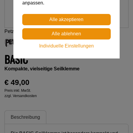
anpassen.
Petzl
Individuelle Einstellungen
BASIC
Kompakte, vielseitige Seilklemme
€ 49,00
Preis inkl. MwSt.
zzgl. Versandkosten
Beschreibung