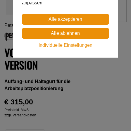
anpassen.
Petzl
Individuelle Einstellungen
VOLT® INTERNATIONALE
VERSION
Auffang- und Haltegurt für die
Arbeitsplatzpositionierung
€ 315,00
Preis inkl. MwSt.
zzgl. Versandkosten