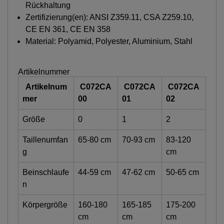
Rückhaltung
Zertifizierung(en): ANSI Z359.11, CSA Z259.10,
CE EN 361, CE EN 358
Material: Polyamid, Polyester, Aluminium, Stahl
Artikelnummer
Artikelnum
C072CA
C072CA
C072CA
mer
00
01
02
Größe
0
1
2
Taillenumfan
65-80 cm
70-93 cm
83-120
g
cm
Beinschlaufe
44-59 cm
47-62 cm
50-65 cm
n
Körpergröße
160-180
165-185
175-200
cm
cm
cm