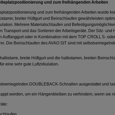
beitsplatzpositionierung und zum freihängenden Arbeiten
tsplatzpositionierung und zum freihängenden Arbeiten wurde ko
bstarrer, breiter Hüftgurt und Beinschlaufen gewährleisten optim
zirkulation. Mehrere Materialschlaufen und Befestigungsmöglich
nsport und das Sortieren der Arbeitsgeräte. Der Sitz- und Halt
n Auffanggurt oder in Kombination mit dem TOP CROLL S- oder L
n. Die Beinschlaufen des AVAO SIT sind mit selbstverriegelnd
 halbstarre, breite Hüftgurt und die halbstarren, breiten Beinsc
ür eine sehr gute Luftzirkulation.
lbstverriegelnden DOUBLEBACK-Schnallen ausgestattet und lasse
lappt werden, um ein Hängenbleiben zu verhindern, wenn sie ni
äte:
schlaufen,