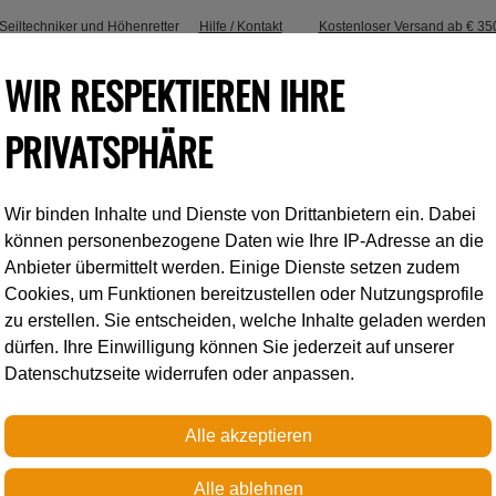
, Seiltechniker und Höhenretter
Hilfe / Kontakt
Kostenloser Versand ab € 35
WIR RESPEKTIEREN IHRE
PRIVATSPHÄRE
Wir binden Inhalte und Dienste von Drittanbietern ein. Dabei
Industrieklettern
Accessoires
können personenbezogene Daten wie Ihre IP-Adresse an die
Anbieter übermittelt werden. Einige Dienste setzen zudem
Cookies, um Funktionen bereitzustellen oder Nutzungsprofile
 und Haltegurte
AVAO® SIT
zu erstellen. Sie entscheiden, welche Inhalte geladen werden
dürfen. Ihre Einwilligung können Sie jederzeit auf unserer
Datenschutzseite widerrufen oder anpassen.
Petzl
AVAO® SIT