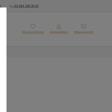
0
+43 664 190 30 62
Wunschliste
Anmelden
Warenkorb