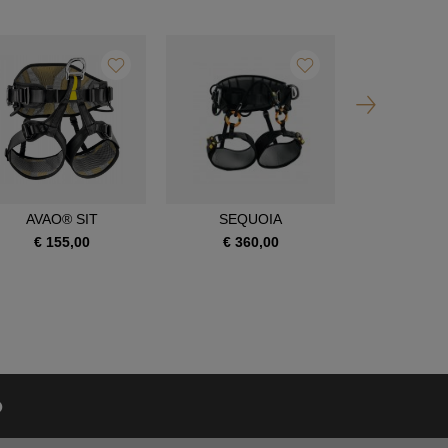
AVAO® SIT
SEQUOIA
SEQUOI
€ 155,00
€ 360,00
€ 390