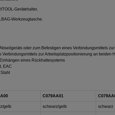
RITOOL-Gerätehalter,
OOLBAG-Werkzeugtasche.
bseilgeräts oder zum Befestigen eines Verbindungsmittels zur 
s Verbindungsmittels zur Arbeitsplatzpositionierung an beiden 
m Einhängen eines Rückhaltesystems
13, EAC
 Stahl
AA00
C079AA01
C079AA
z/gelb
schwarz/gelb
schwarz