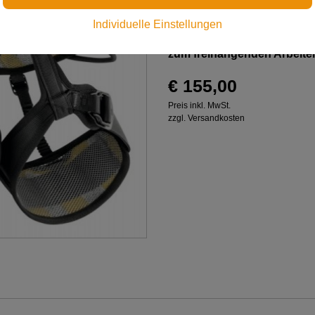
Individuelle Einstellungen
Komfortabler Sitz- und Halt
zum freihängenden Arbeite
€ 155,00
Preis inkl. MwSt.
zzgl. Versandkosten