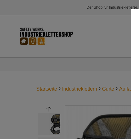
Der Shop für Industriekletterer
Startseite
Industrieklettern
Gurte
Auffang-