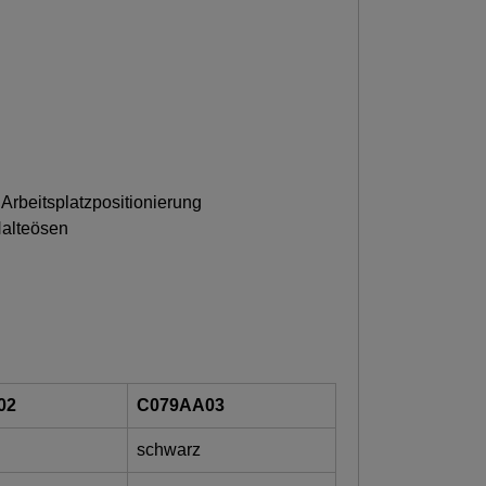
Arbeitsplatzpositionierung
Halteösen
02
C079AA03
schwarz