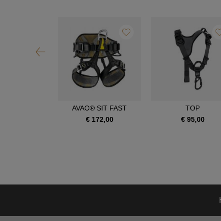
OIA SRT
AVAO® SIT FAST
TOP
390,00
€ 172,00
€ 95,00