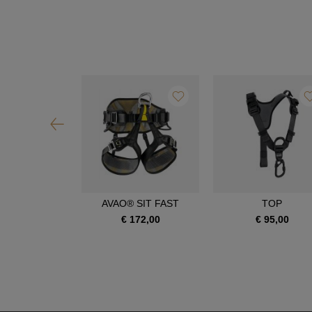
OIA SRT
AVAO® SIT FAST
TOP
390,00
€ 172,00
€ 95,00