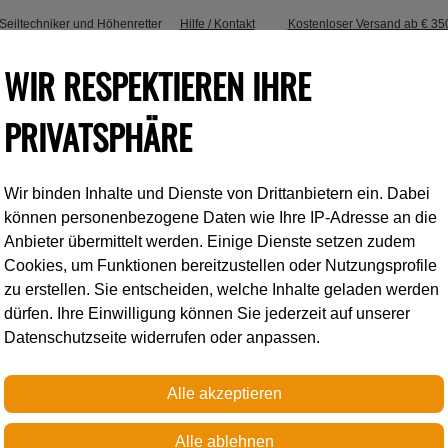
, Seiltechniker und Höhenretter
Hilfe / Kontakt
Kostenloser Versand ab € 35
WIR RESPEKTIEREN IHRE
PRIVATSPHÄRE
Wir binden Inhalte und Dienste von Drittanbietern ein. Dabei
Industrieklettern
Accessoires
können personenbezogene Daten wie Ihre IP-Adresse an die
Anbieter übermittelt werden. Einige Dienste setzen zudem
Cookies, um Funktionen bereitzustellen oder Nutzungsprofile
erbindungselemente
Alukarabiner
Ozone Trilock mit Keyloc
zu erstellen. Sie entscheiden, welche Inhalte geladen werden
dürfen. Ihre Einwilligung können Sie jederzeit auf unserer
Datenschutzseite widerrufen oder anpassen.
OZONE TRILOCK
Ozone ist speziell entwick