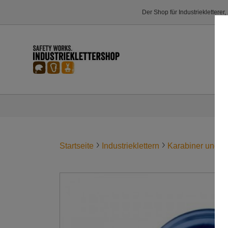
Der Shop für Industriekletterer
Startseite
Industrieklettern
Karabiner und V