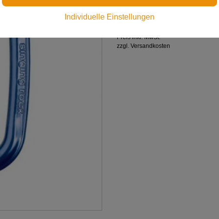
Umlenkrollen, Steigklemme
Individuelle Einstellungen
€ 17,00
Preis inkl. MwSt.
zzgl. Versandkosten