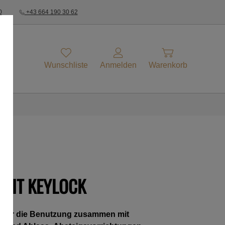
0
+43 664 190 30 62
Wunschliste
Anmelden
Warenkorb
k
 MIT KEYLOCK
elt für die Benutzung zusammen mit