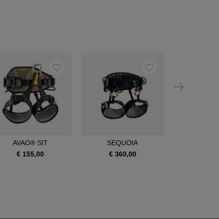
AVAO® SIT
SEQUOIA
SEQUOI
€ 155,00
€ 360,00
€ 390