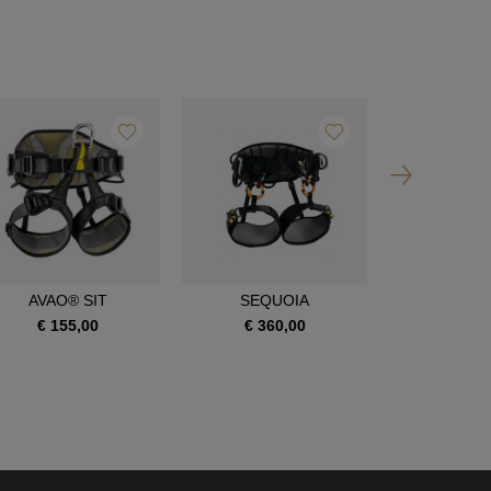
AVAO® SIT
SEQUOIA
SEQUOI
€ 155,00
€ 360,00
€ 390