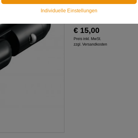
Individuelle Einstellungen
USB-Adapter für Zigarette
€ 15,00
Preis inkl. MwSt.
zzgl. Versandkosten