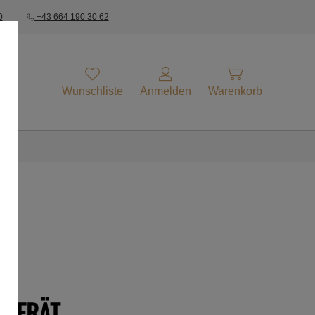
0
+43 664 190 30 62
Wunschliste
Anmelden
Warenkorb
EGERÄT