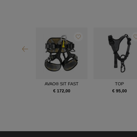
OIA SRT
AVAO® SIT FAST
TOP
390,00
€ 172,00
€ 95,00