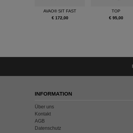
OIA SRT
AVAO® SIT FAST
TOP
390,00
€ 172,00
€ 95,00
INFORMATION
Über uns
Kontakt
AGB
Datenschutz