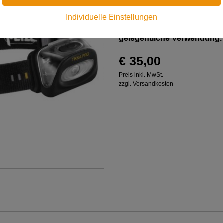
Individuelle Einstellungen
Ultrakompakte Stirnlampe z
gelegentliche Verwendung.
€ 35,00
Preis inkl. MwSt.
zzgl. Versandkosten