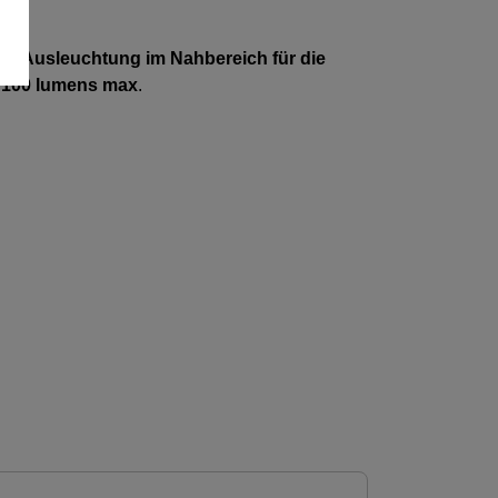
ur Ausleuchtung im Nahbereich für die
 100 lumens max
.