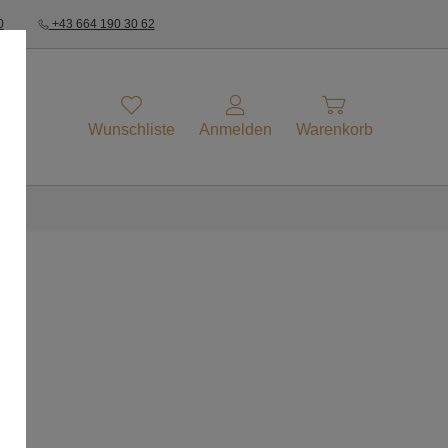
0
+43 664 190 30 62
Wunschliste
Anmelden
Warenkorb